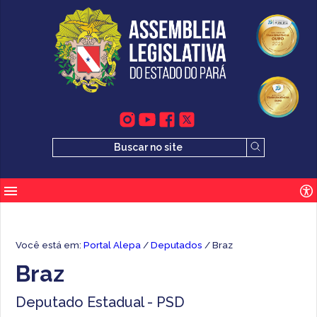
Você está em:
Portal Alepa
/
Deputados
/ Braz
Braz
Deputado Estadual - PSD