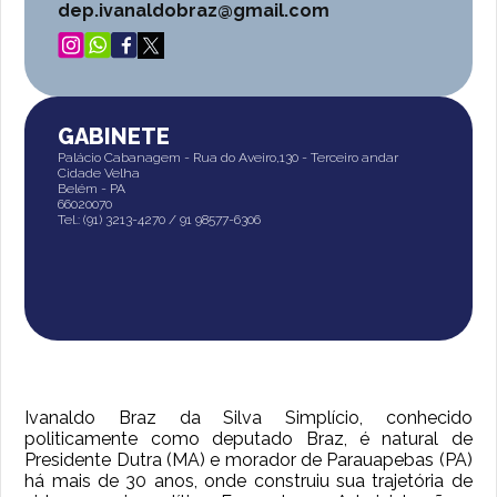
dep.ivanaldobraz@gmail.com
GABINETE
Palácio Cabanagem - Rua do Aveiro,130 - Terceiro andar
Cidade Velha
Belém - PA
66020070
Tel.: (91) 3213-4270 / 91 98577-6306
Ivanaldo Braz da Silva Simplício, conhecido
politicamente como deputado Braz, é natural de
Presidente Dutra (MA) e morador de Parauapebas (PA)
há mais de 30 anos, onde construiu sua trajetória de