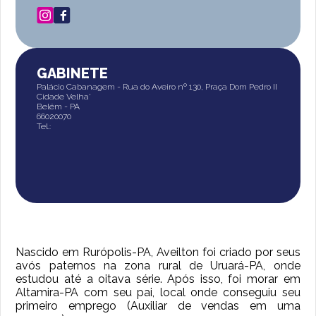
GABINETE
Palácio Cabanagem - Rua do Aveiro nº 130, Praça Dom Pedro II
Cidade Velha'
Belém - PA
66020070
Tel.:
Nascido em Rurópolis-PA, Aveilton foi criado por seus
avós paternos na zona rural de Uruará-PA, onde
estudou até a oitava série. Após isso, foi morar em
Altamira-PA com seu pai, local onde conseguiu seu
primeiro emprego (Auxiliar de vendas em uma