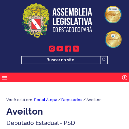
Você está em:
Portal Alepa
/
Deputados
/ Aveilton
Aveilton
Deputado Estadual - PSD