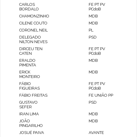
CARLOS
FE PT PV
BORDALO
PCdoB
CHAMONZINHO
MDB
CILENE COUTO
MDB
CORONEL NEIL
PL
DELEGADO
PSD
NILTON NEVES
DIRCEU TEN
FE PT PV
CATEN
PCdoB
ERALDO
MDB
PIMENTA
ERICK
MDB
MONTEIRO
FÁBIO
FE PT PV
FIGUEIRAS
PCdoB
FÁBIO FREITAS
FE UNIÃO PP
GUSTAVO
PSD
SEFER
IRAN LIMA
MDB
JOÃO
MDB
PINGARILHO
JOSUÉ PAIVA
AVANTE