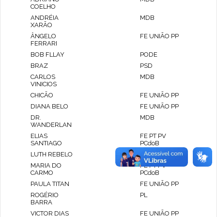
COELHO
ANDRÉIA
MDB
XARÃO
ÂNGELO
FE UNIÃO PP
FERRARI
BOB FLLAY
PODE
BRAZ
PSD
CARLOS
MDB
VINICIOS
CHICÃO
FE UNIÃO PP
DIANA BELO
FE UNIÃO PP
DR.
MDB
WANDERLAN
ELIAS
FE PT PV
SANTIAGO
PCdoB
LUTH REBELO
FE UNIÃO PP
MARIA DO
FE PT PV
CARMO
PCdoB
PAULA TITAN
FE UNIÃO PP
ROGÉRIO
PL
BARRA
VICTOR DIAS
FE UNIÃO PP