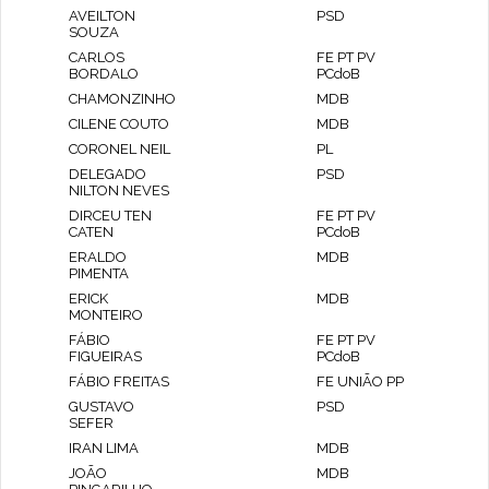
AVEILTON
PSD
SOUZA
CARLOS
FE PT PV
BORDALO
PCdoB
CHAMONZINHO
MDB
CILENE COUTO
MDB
CORONEL NEIL
PL
DELEGADO
PSD
NILTON NEVES
DIRCEU TEN
FE PT PV
CATEN
PCdoB
ERALDO
MDB
PIMENTA
ERICK
MDB
MONTEIRO
FÁBIO
FE PT PV
FIGUEIRAS
PCdoB
FÁBIO FREITAS
FE UNIÃO PP
GUSTAVO
PSD
SEFER
IRAN LIMA
MDB
JOÃO
MDB