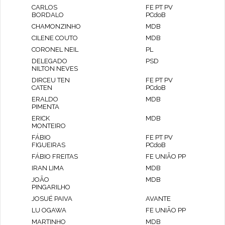
CARLOS
FE PT PV
BORDALO
PCdoB
CHAMONZINHO
MDB
CILENE COUTO
MDB
CORONEL NEIL
PL
DELEGADO
PSD
NILTON NEVES
DIRCEU TEN
FE PT PV
CATEN
PCdoB
ERALDO
MDB
PIMENTA
ERICK
MDB
MONTEIRO
FÁBIO
FE PT PV
FIGUEIRAS
PCdoB
FÁBIO FREITAS
FE UNIÃO PP
IRAN LIMA
MDB
JOÃO
MDB
PINGARILHO
JOSUÉ PAIVA
AVANTE
LU OGAWA
FE UNIÃO PP
MARTINHO
MDB