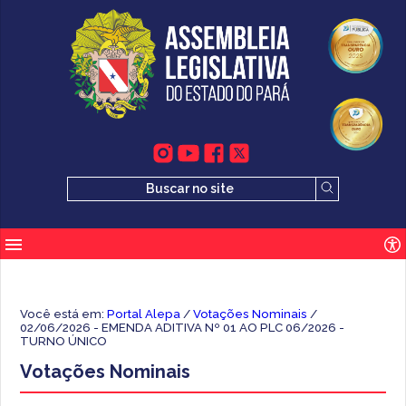
Você está em:
Portal Alepa
/
Votações Nominais
/
02/06/2026 - EMENDA ADITIVA Nº 01 AO PLC 06/2026 -
TURNO ÚNICO
Votações Nominais