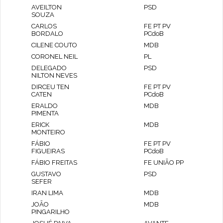
AVEILTON
PSD
SOUZA
CARLOS
FE PT PV
BORDALO
PCdoB
CILENE COUTO
MDB
CORONEL NEIL
PL
DELEGADO
PSD
NILTON NEVES
DIRCEU TEN
FE PT PV
CATEN
PCdoB
ERALDO
MDB
PIMENTA
ERICK
MDB
MONTEIRO
FÁBIO
FE PT PV
FIGUEIRAS
PCdoB
FÁBIO FREITAS
FE UNIÃO PP
GUSTAVO
PSD
SEFER
IRAN LIMA
MDB
JOÃO
MDB
PINGARILHO