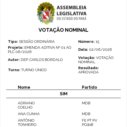
VOTAÇÃO NOMINAL
Tipo:
SESSÃO ORDINÁRIA
Número:
15
Projeto:
EMENDA ADITIVA Nº 01 AO
Data:
02/06/2026
PLC 06/2026
Votação:
VOTAÇÃO
Autor:
DEP. CARLOS BORDALO
NOMINAL
Resultado:
Turno:
TURNO ÚNICO
APROVADA
Nome
Partido
SIM
ADRIANO
MDB
COELHO
ANA CUNHA
MDB
ANTÔNIO
FE PT PV
TONHEIRO
PCdoB