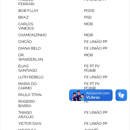
FERRARI
BOB FLLAY
PODE
BRAZ
PSD
CARLOS
MDB
VINICIOS
CHAMONZINHO
MDB
CHICÃO
FE UNIÃO PP
DIANA BELO
FE UNIÃO PP
DR.
MDB
WANDERLAN
ELIAS
FE PT PV
SANTIAGO
PCdoB
LUTH REBELO
FE UNIÃO PP
MARIA DO
FE PT PV
CARMO
PCdoB
PAULA TITAN
FE UNIÃO PP
ROGÉRIO
PL
BARRA
THIAGO
FE UNIÃO PP
ARAÚJO
VICTOR DIAS
FE UNIÃO PP