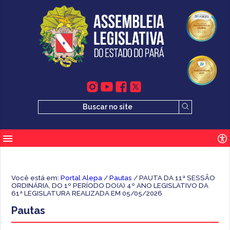
Você está em:
Portal Alepa
/
Pautas
/ PAUTA DA 11ª SESSÃO
ORDINÁRIA, DO 1º PERÍODO DO(A) 4º ANO LEGISLATIVO DA
61ª LEGISLATURA REALIZADA EM 05/05/2026
Pautas