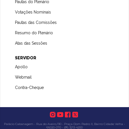
Pautas do Plenário
Votações Nominais
Pautas das Comissões
Resumo do Plenário
Atas das Sessões
SERVIDOR
Apollo
Webmail
Contra-Cheque
Palácio Cabanagem - Rua do Aveiro,130 - Praça Dom Pedro II, Bairro Cidade Velha -
66020-070 - (91) 3213-4200