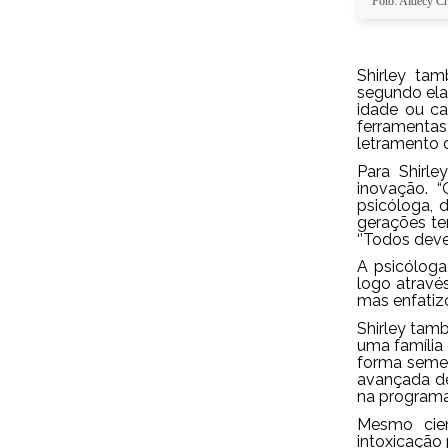
Foto: Aldecy C
Shirley tam
segundo ela
idade ou ca
ferramentas
letramento di
Para Shirle
inovação. 
psicóloga, 
gerações te
‘’Todos deve
A psicóloga
logo atravé
mas enfatizo
Shirley tam
uma família 
forma semel
avançada de
na program
Mesmo cien
intoxicação 