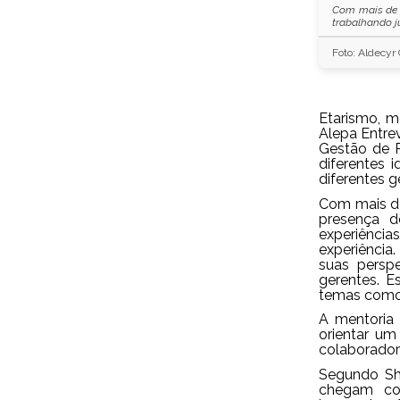
Com mais de 
trabalhando j
Foto: Aldecyr
Etarismo, m
Alepa Entre
Gestão de P
diferentes
diferentes 
Com mais de
presença d
experiência
experiência
suas persp
gerentes. E
temas como 
A mentoria 
orientar um
colaborador
Segundo Shi
chegam com