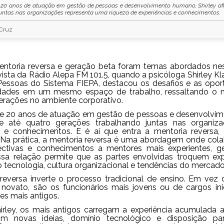
20 anos de atuação em gestão de pessoas e desenvolvimento humano, Shirley afi
untas nas organizações representa uma riqueza de experiências e conhecimentos.
 Cruz
entoria reversa e geração beta foram temas abordados nes
vista da Rádio Alepa FM 101.5, quando a psicóloga Shirley K
essoas do Sistema FIEPA, destacou os desafios e as oportu
 idades em um mesmo espaço de trabalho, ressaltando o 
gerações no ambiente corporativo.
 20 anos de atuação em gestão de pessoas e desenvolvime
e até quatro gerações trabalhando juntas nas organiz
s e conhecimentos. E é aí que entra a mentoria reversa
. Na prática, a mentoria reversa é uma abordagem onde col
ectivas e conhecimentos a mentores mais experientes, g
ssa relação permite que as partes envolvidas troquem expe
tecnologia, cultura organizacional e tendências do mercado
reversa inverte o processo tradicional de ensino. Em vez 
 novato, são os funcionários mais jovens ou de cargos ini
es mais antigos.
rley, os mais antigos carregam a experiência acumulada 
 novas ideias, domínio tecnológico e disposição pa