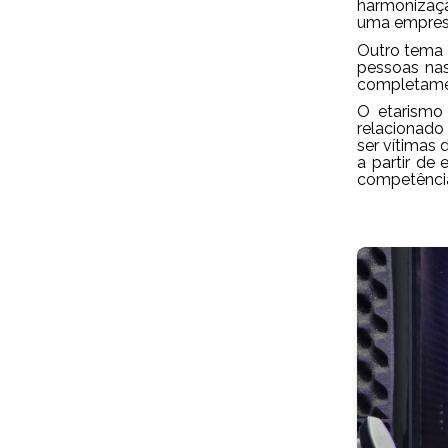
harmonizaçã
uma empresa
Outro tema 
pessoas nas
completament
O etarismo 
relacionado
ser vítimas
a partir de 
competência