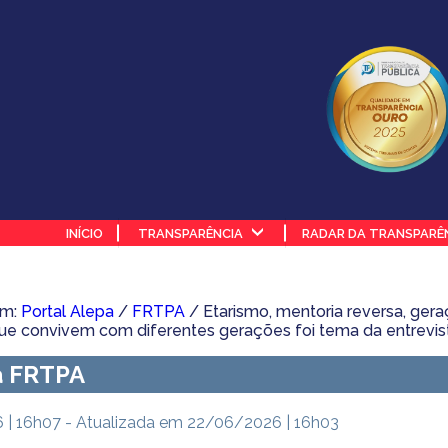
INÍCIO
TRANSPARÊNCIA
RADAR DA TRANSPARÊ
em:
Portal Alepa
/
FRTPA
/ Etarismo, mentoria reversa, gera
e convivem com diferentes gerações foi tema da entrevis
a FRTPA
| 16h07 - Atualizada em 22/06/2026 | 16h03