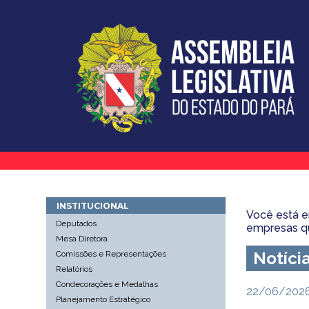
INSTITUCIONAL
Você está 
Deputados
empresas qu
Mesa Diretora
Notíci
Comissões e Representações
Relatórios
Condecorações e Medalhas
22/06/2026 
Planejamento Estratégico