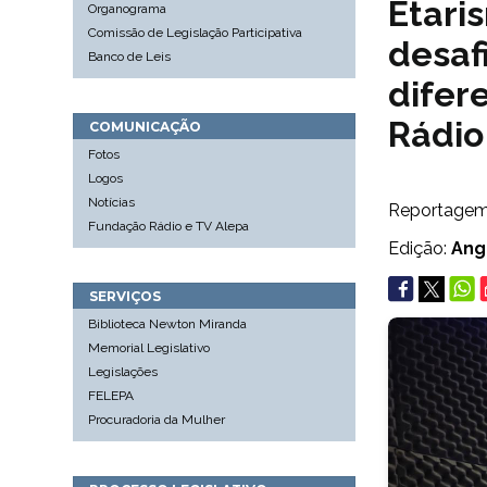
Etari
Organograma
Comissão de Legislação Participativa
desaf
Banco de Leis
difer
Rádio
COMUNICAÇÃO
Fotos
Logos
Notícias
Reportage
Fundação Rádio e TV Alepa
Edição:
Ang
SERVIÇOS
Biblioteca Newton Miranda
Memorial Legislativo
Legislações
FELEPA
Procuradoria da Mulher