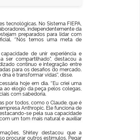
s tecnológicas. No Sistema FIEPA,
olaboradores, independentemente da
 estejam preparados para lidar com
ificial. ‘’Nós temos uma meta de
capacidade de unir experiência e
a ser compartilhado”, destacou a
izado contínuo e integração entre
radas para os desafios do mercado.
dna é transformar vidas’’, disse.
sária hoje em dia. ‘’Eu criei uma
a ao elogio da peça pelos colegas,
iciais com sabedoria.
s por todos, como o Claude, que é
la empresa Anthropic. Ele funciona de
estacando-se pela sua capacidade
 com um tom mais natural e auxiliar
rmações, Shirley destacou que a
so procurar outros estímulos. Pegar