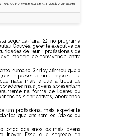
rmou que a presença de até quatro gerações
ta segunda-feira, 22, no programa
lautau Gouvêa, gerente executiva de
nidades de reunir profissionais de
novo modelo de convivência entre
nto humano, Shirley afirmou que a
ações representa uma riqueza de
, que nada mais é que a troca de
aboradores mais jovens apresentam
eralmente na forma de líderes ou
riências significativas, abordando
.
de um profissional mais experiente
ciantes que ensinam os líderes ou
ao longo dos anos, os mais jovens
ra inovar. Esse é o segredo da