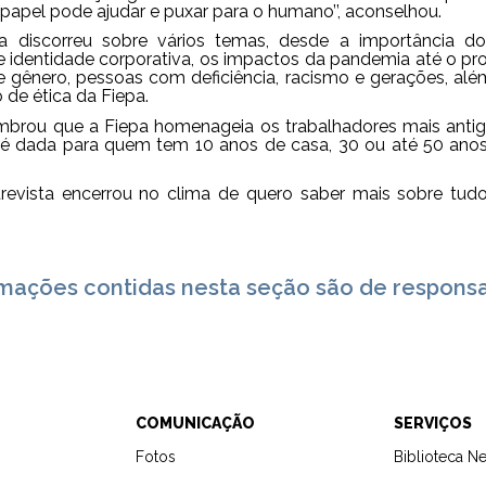
papel pode ajudar e puxar para o humano’’, aconselhou.
nda discorreu sobre vários temas, desde a importância
de identidade corporativa, os impactos da pandemia até o pr
de gênero, pessoas com deficiência, racismo e gerações, al
 de ética da Fiepa.
rou que a Fiepa homenageia os trabalhadores mais antigos
é dada para quem tem 10 anos de casa, 30 ou até 50 ano
trevista encerrou no clima de quero saber mais sobre tu
rmações contidas nesta seção são de respons
L
COMUNICAÇÃO
SERVIÇOS
Fotos
Biblioteca N