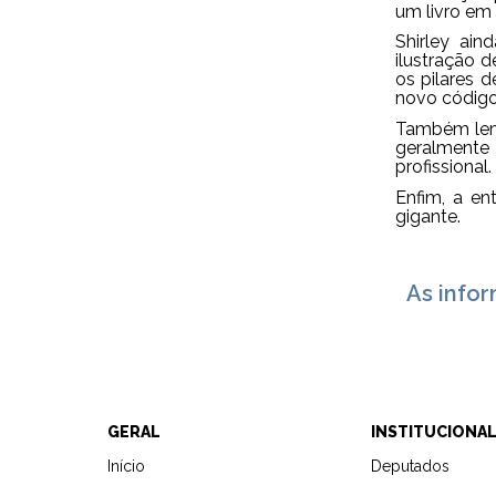
um livro em 
Shirley ai
ilustração 
os pilares 
novo código
Também lemb
geralmente 
profissional.
Enfim, a en
gigante.
As info
GERAL
INSTITUCIONA
Início
Deputados