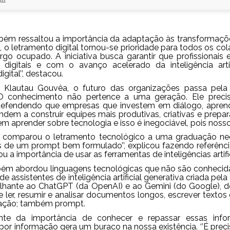
ruz
bém ressaltou a importância da adaptação às transformaçõe
, o letramento digital tornou-se prioridade para todos os c
rgo ocupado. A iniciativa busca garantir que profissionais
 digitais e com o avanço acelerado da inteligência art
gital’’, destacou.
y Klautau Gouvêa, o futuro das organizações passa pela 
“O conhecimento não pertence a uma geração. Ele precis
defendendo que empresas que investem em diálogo, aprend
ndem a construir equipes mais produtivas, criativas e prepa
m aprender sobre tecnologia e isso é inegociável, pois nosso 
 comparou o letramento tecnológico a uma graduação neces
s de um prompt bem formulado’’, explicou fazendo referênci
u a importância de usar as ferramentas de inteligências artif
bém abordou linguagens tecnológicas que não são conhecida
de assistentes de inteligência artificial generativa criada pe
hante ao ChatGPT (da OpenAI) e ao Gemini (do Google), d
 ler, resumir e analisar documentos longos, escrever textos
ação; também prompt.
te da importância de conhecer e repassar essas info
por informação gera um buraco na nossa existência. ‘’É preci