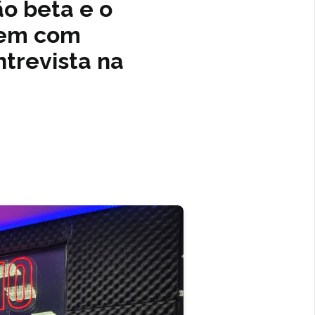
ão beta e o
vem com
ntrevista na