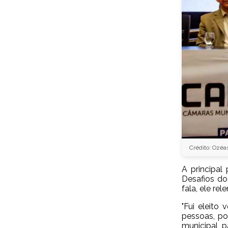
Crédito: Ozéa
A principal
Desafios do
fala, ele re
"Fui eleito
pessoas, poi
municipal, p