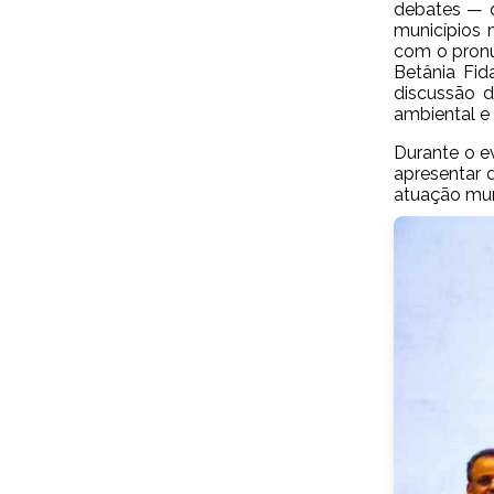
debates — q
municípios 
com o pronu
Betânia Fid
discussão d
ambiental e 
Durante o e
apresentar 
atuação mun