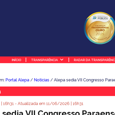
INÍCIO
TRANSPARÊNCIA
RADAR DA TRANSPARÊNC
em:
Portal Alepa
/
Notícias
/ Alepa sedia VII Congresso Para
a
| 16h31 - Atualizada em 11/06/2026 | 16h31
 sedia VII Congresso Paraen