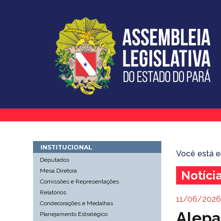
INSTITUCIONAL
Você está 
Deputados
Mesa Diretora
Notíci
Comissões e Representações
Relatórios
11/06/2026 
Condecorações e Medalhas
Alepa
Planejamento Estratégico