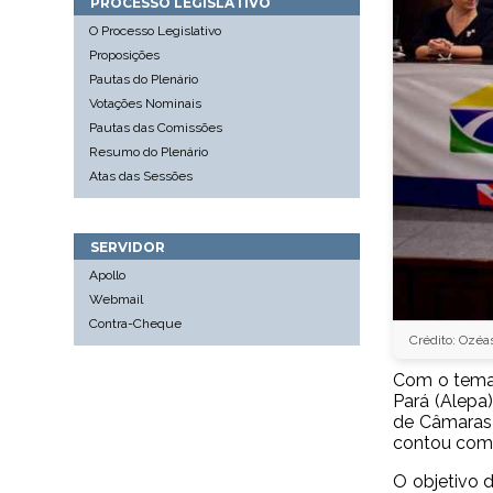
PROCESSO LEGISLATIVO
O Processo Legislativo
Proposições
Pautas do Plenário
Votações Nominais
Pautas das Comissões
Resumo do Plenário
Atas das Sessões
SERVIDOR
Apollo
Webmail
Contra-Cheque
Crédito: Ozéa
Com o tema 
Pará (Alepa
de Câmaras 
contou com 
O objetivo 