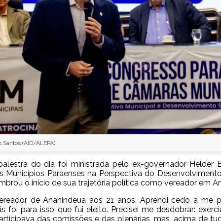
s Santos (AID/ALEPA)
 palestra do dia foi ministrada pelo ex-governador Helder
s Municípios Paraenses na Perspectiva do Desenvolviment
lembrou o início de sua trajetória política como vereador em 
 vereador de Ananindeua aos 21 anos. Aprendi cedo a me 
s foi para isso que fui eleito. Precisei me desdobrar: exer
articipava das comissões e das plenárias, mas, acima de tudo