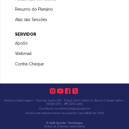
Resumo do Plenário
Atas das Sessões
SERVIDOR
Apollo
Webmail
Contra-Cheque
Palácio Cabanagem - Rua do Aveiro,130 - Praça Dom Pedro II, Bairro Cidade Velha -
66020-070 - (91) 3213-4200
Ouvidoria: ouvidoria.alepa.pa.gov.br
Horário de atendimento ao público: Das 08:00 às 14:00
.
© 2026 Quarter Tecnologia
Todos os Direitos reservados.