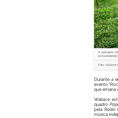
A parceria n
consolidando 
Foto: Aldiane
Durante a e
evento
"Roc
que emana d
Wallace e
quadro
Pap
pela
Rádio
música inde