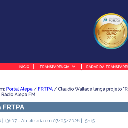
INÍCIO
TRANSPARÊNCIA
RADAR DA TRANSPARÊ
em:
Portal Alepa
/
FRTPA
/ Claudio Wallace lança projeto "R
a Rádio Alepa FM
a FRTPA
| 13h07 - Atualizada em 07/05/2026 | 15h15