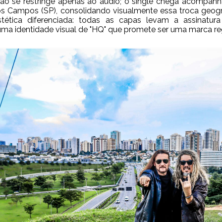
não se restringe apenas ao áudio; o single chega acompa
s Campos (SP), consolidando visualmente essa troca geográ
ética diferenciada: todas as capas levam a assinatura
uma identidade visual de "HQ" que promete ser uma marca reg