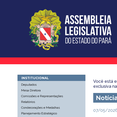
INSTITUCIONAL
Você está 
Deputados
exclusiva n
Mesa Diretora
Notíci
Comissões e Representações
Relatórios
Condecorações e Medalhas
07/05/2026 
Planejamento Estratégico