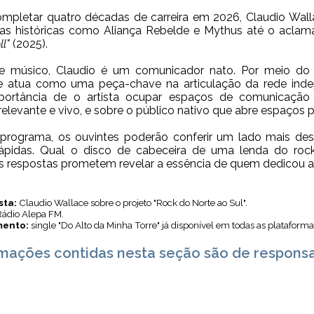
ompletar quatro décadas de carreira em 2026, Claudio Wa
as históricas como
Aliança Rebelde
e
Mythus
até o aclam
l"
(2025).
e músico, Claudio é um comunicador nato. Por meio do
le atua como uma peça-chave na articulação da rede indepe
portância de o artista ocupar espaços de comunicação 
elevante e vivo, e sobre o público nativo que abre espaços
 programa, os ouvintes poderão conferir um lado mais des
rápidas. Qual o disco de cabeceira de uma lenda do ro
 respostas prometem revelar a essência de quem dedicou a 
sta:
Claudio Wallace sobre o projeto "Rock do Norte ao Sul".
ádio Alepa FM.
ento:
single "Do Alto da Minha Torre" já disponível em todas as plataformas
rmações contidas nesta seção são de respons