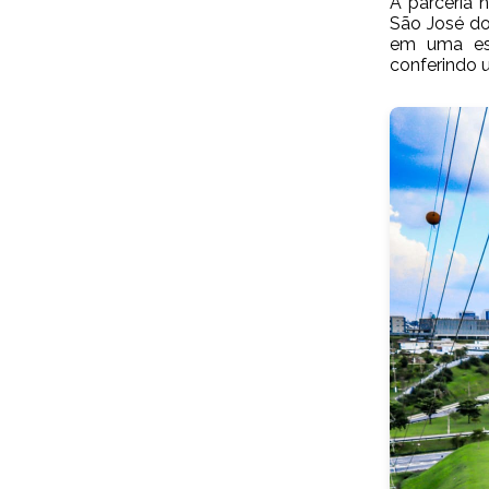
A parceria 
São José do
em uma est
conferindo 