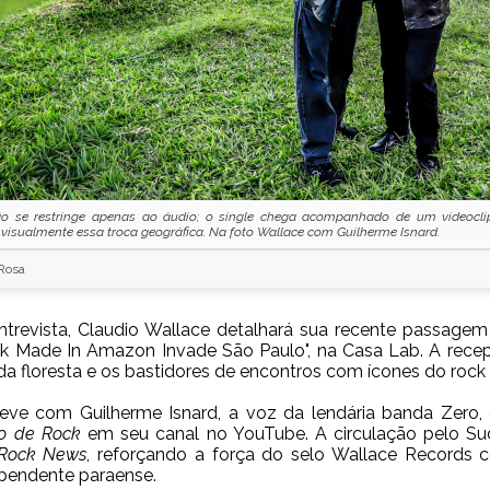
ão se restringe apenas ao áudio; o single chega acompanhado de um videocl
visualmente essa troca geográfica. Na foto Wallace com Guilherme Isnard.
 Rosa
ntrevista, Claudio Wallace detalhará sua recente passag
k Made In Amazon Invade São Paulo"
, na Casa Lab. A rece
a floresta e os bastidores de encontros com ícones do rock
steve com
Guilherme Isnard
, a voz da lendária banda
Zero
,
o de Rock
em seu canal no YouTube. A circulação pelo Su
 Rock News
, reforçando a força do selo
Wallace Records
c
pendente paraense.