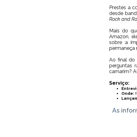
Prestes a c
desde band
Rock and Rol
Mais do qu
Amazon
, e
sobre a im
permaneça r
Ao final do
perguntas 
camarim? As
Serviço:
Entrevi
Onde:
R
Lançam
As info