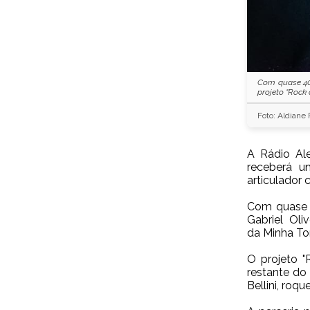
Com quase 40
projeto "Rock 
Foto: Aldiane
A Rádio Ale
receberá u
articulador 
Com quase 
Gabriel Oli
da Minha Tor
O projeto 
restante do
Bellini
, roqu