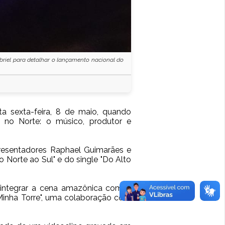
riel para detalhar o lançamento nacional do
ta sexta-feira, 8 de maio, quando
 no Norte: o músico, produtor e
resentadores Raphael Guimarães e
o Norte ao Sul"
e do single
"Do Alto
 integrar a cena amazônica com o
a Minha Torre", uma colaboração com