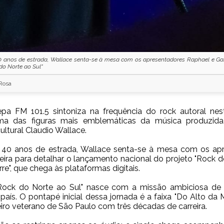
 anos de estrada, Wallace senta-se à mesa com os apresentadores Raphael e Gab
do Norte ao Sul"
 Rosa
pa FM 101.5 sintoniza na frequência do rock autoral nes
ma das figuras mais emblemáticas da música produzida
cultural
Claudio Wallace
.
40 anos de estrada, Wallace senta-se à mesa com os ap
veira para detalhar o lançamento nacional do projeto
"Rock d
re"
, que chega às plataformas digitais.
"Rock do Norte ao Sul" nasce com a missão ambiciosa de
 país. O pontapé inicial dessa jornada é a faixa "Do Alto d
eiro veterano de São Paulo com três décadas de carreira.