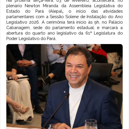
Na próxima terça-feira, 03 de fevereiro, acontecerá, no
plenário Newton Miranda da Assembleia Legislativa do
Estado do Pará (Alepa)
,
o início das atividades
parlamentares com a Sessão Solene de Instalação do Ano
Legislativo 2026. A cerimônia terá início às 9h, no Palácio
Cabanagem, sede do parlamento estadual, e marcará a
abertura do quarto ano legislativo da 61ª Legislatura do
Poder Legislativo do Pará.