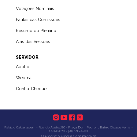
Votações Nominais
Pautas das Comissões
Resumo do Plenário
Atas das Sessões
SERVIDOR
Apollo
Webmail
Contra-Cheque
Palácio Cabanagem - Rua do Aveiro,130 - Praça Dom Pedro II, Bairro Cidade Velha -
66020-070 - (91) 3213-4200
Ouvidoria: ouvidoria.alepa.pa.gov.br