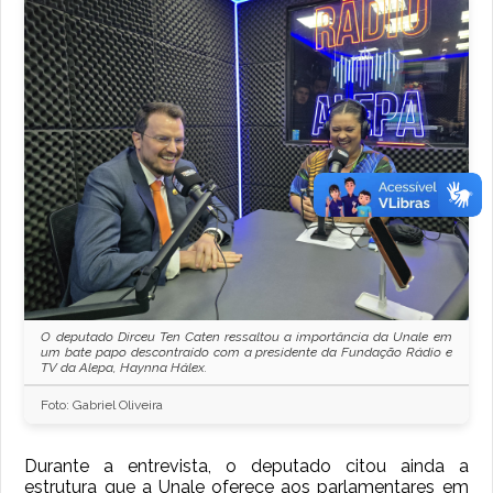
O deputado Dirceu Ten Caten ressaltou a importância da Unale em
um bate papo descontraído com a presidente da Fundação Rádio e
TV da Alepa, Haynna Hálex.
Foto: Gabriel Oliveira
Durante a entrevista, o deputado citou ainda a
estrutura que a Unale oferece aos parlamentares em