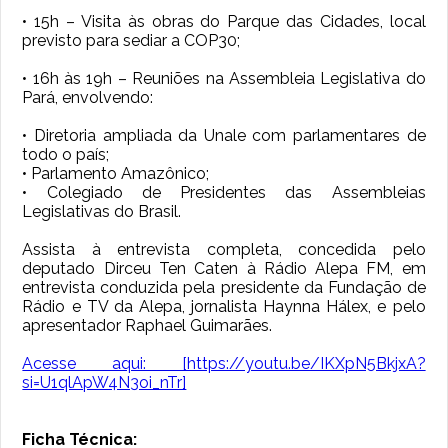
• 15h – Visita às obras do Parque das Cidades, local
previsto para sediar a COP30;
• 16h às 19h – Reuniões na Assembleia Legislativa do
Pará, envolvendo:
• Diretoria ampliada da Unale com parlamentares de
todo o país;
• Parlamento Amazônico;
• Colegiado de Presidentes das Assembleias
Legislativas do Brasil.
Assista à entrevista completa, concedida pelo
deputado Dirceu Ten Caten à Rádio Alepa FM, em
entrevista conduzida pela presidente da Fundação de
Rádio e TV da Alepa, jornalista Haynna Hálex, e pelo
apresentador Raphael Guimarães.
Acesse aqui: [https://youtu.be/IKXpN5BkjxA?
si=U1qlApW4N3oi_nTr]
Ficha Técnica: