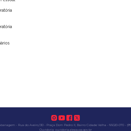
ratória
ratória
ários
abanagem - Rua do Aveiro,130 - Praça Dom Pedro II, Bairro Cidade Velha - 66020-070 - (91)
Ouvidoria: ouvidoria.alepa.pa.gov.br