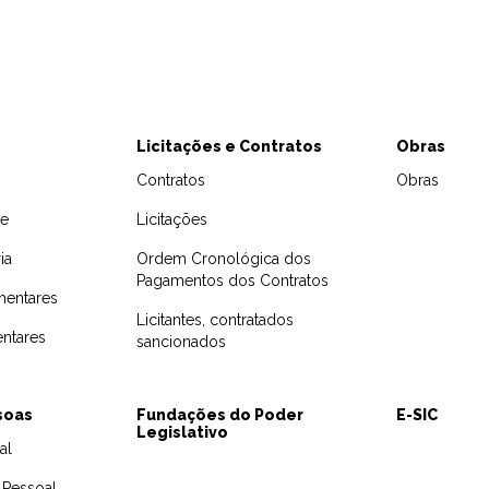
Licitações e Contratos
Obras
Contratos
Obras
te
Licitações
ia
Ordem Cronológica dos
Pagamentos dos Contratos
mentares
Licitantes, contratados
ntares
sancionados
soas
Fundações do Poder
E-SIC
Legislativo
al
Pessoal